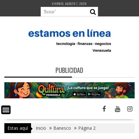
Saltar
VIERNES, AGOSTO 7, 2026
al
contenido
PUBLICIDAD
Estas aquí
Inicio
Banesco
Página 2