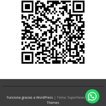
Funciona gracias a WordPress
|
Tema: SuperNews de
Acme
Themes