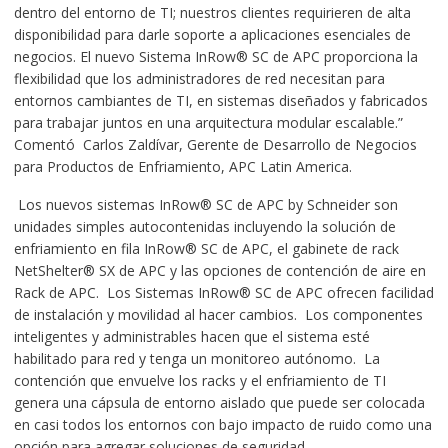
dentro del entorno de TI; nuestros clientes requirieren de alta
disponibilidad para darle soporte a aplicaciones esenciales de
negocios. El nuevo Sistema InRow® SC de APC proporciona la
flexibilidad que los administradores de red necesitan para
entornos cambiantes de TI, en sistemas diseñados y fabricados
para trabajar juntos en una arquitectura modular escalable.”
Comentó Carlos Zaldívar, Gerente de Desarrollo de Negocios
para Productos de Enfriamiento, APC Latin America.
Los nuevos sistemas InRow® SC de APC by Schneider son
unidades simples autocontenidas incluyendo la solución de
enfriamiento en fila InRow® SC de APC, el gabinete de rack
NetShelter® SX de APC y las opciones de contención de aire en
Rack de APC. Los Sistemas InRow® SC de APC ofrecen facilidad
de instalación y movilidad al hacer cambios. Los componentes
inteligentes y administrables hacen que el sistema esté
habilitado para red y tenga un monitoreo autónomo. La
contención que envuelve los racks y el enfriamiento de TI
genera una cápsula de entorno aislado que puede ser colocada
en casi todos los entornos con bajo impacto de ruido como una
opción para agregar soluciones de seguridad.