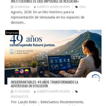
INSTITUCIONES ES CASI IMPOSIBLE DE RESCATAR»
03/08/2026
ALBERTO MARÍN MORÁN
ONU
Agosto, 2026. En un hito histórico para la
representación de Venezuela en los espacios de
decisión...
Empresas
INQUEBRANTABLES: 49 AÑOS TRANSFORMANDO LA
ADVERSIDAD EN EVOLUCIÓN
31/07/2026
ALBERTO MARÍN MORÁN
BEKESANTOS
Por: Laszlo Beke – BekeSantos Recientemente,