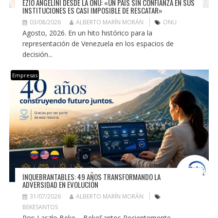
EZIO ANGELINI DESDE LA ONU: «UN PAÍS SIN CONFIANZA EN SUS
INSTITUCIONES ES CASI IMPOSIBLE DE RESCATAR»
03/08/2026
ALBERTO MARÍN MORÁN
ONU
Agosto, 2026. En un hito histórico para la
representación de Venezuela en los espacios de
decisión...
Empresas
INQUEBRANTABLES: 49 AÑOS TRANSFORMANDO LA
ADVERSIDAD EN EVOLUCIÓN
31/07/2026
ALBERTO MARÍN MORÁN
BEKESANTOS
Por: Laszlo Beke – BekeSantos Recientemente,