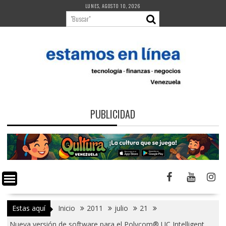
Saltar
LUNES, AGOSTO 10, 2026
al
contenido
PUBLICIDAD
Estas aquí
Inicio
2011
julio
21
Nueva versión de software para el Polycom® UC Intelligent