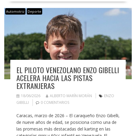
Automotriz
Deporte
EL PILOTO VENEZOLANO ENZO GIBELLI
ACELERA HACIA LAS PISTAS
EXTRANJERAS
18/06/2026
ALBERTO MARÍN MORÁN
ENZO
GIBELLI
0 COMENTARIOS
Caracas, marzo de 2026 – El caraqueño Enzo Gibelli,
de nueve años de edad, se posiciona como una de
las promesas más destacadas del karting en las
categorías mini y 60cc infantil en Venezuela. El