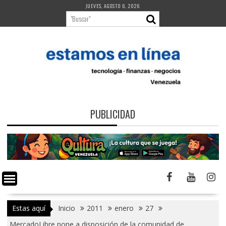
Saltar
JUEVES, AGOSTO 6, 2026
al
contenido
PUBLICIDAD
Estas aquí
Inicio
2011
enero
27
MercadoLibre pone a disposición de la comunidad de