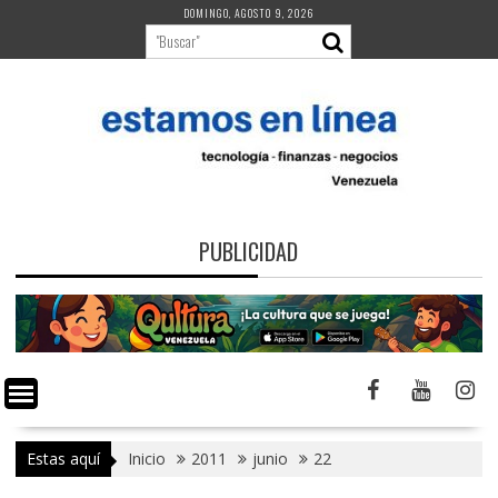
Saltar
DOMINGO, AGOSTO 9, 2026
al
contenido
PUBLICIDAD
Estas aquí
Inicio
2011
junio
22