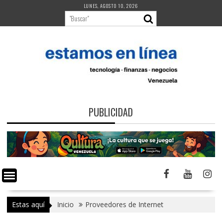
Saltar
LUNES, AGOSTO 10, 2026
al
contenido
PUBLICIDAD
Estas aquí
Inicio
Proveedores de Internet