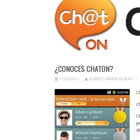
¿CONOCES CHATON?
17/10/2011
ALBERTO MARÍN MORÁN
C
C
C
p
d