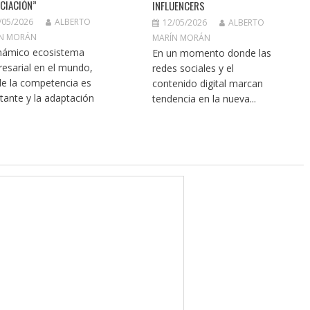
CIACIÓN”
INFLUENCERS
/05/2026
ALBERTO
12/05/2026
ALBERTO
N MORÁN
MARÍN MORÁN
inámico ecosistema
En un momento donde las
esarial en el mundo,
redes sociales y el
e la competencia es
contenido digital marcan
tante y la adaptación
tendencia en la nueva...