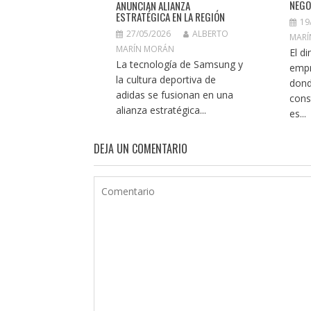
NEGO
ANUNCIAN ALIANZA
ESTRATÉGICA EN LA REGIÓN
19
27/05/2026
ALBERTO
MARÍ
MARÍN MORÁN
El d
La tecnología de Samsung y
empr
la cultura deportiva de
dond
adidas se fusionan en una
cons
alianza estratégica...
es...
DEJA UN COMENTARIO