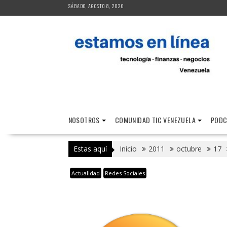
Saltar
SÁBADO, AGOSTO 8, 2026
al
contenido
NOSOTROS
COMUNIDAD TIC VENEZUELA
PODC
Estas aquí
Inicio
2011
octubre
17
Actualidad
Redes Sociales