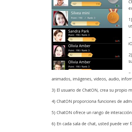
C
e
1
u
–
i
2
s
–
animados, imágenes, videos, audio, inform
3) El usuario de ChatON, crea su propio 
4) ChatON proporciona funciones de admin
5) ChatON ofrece un rango de interacción 
6) En cada sala de chat, usted puede ver 