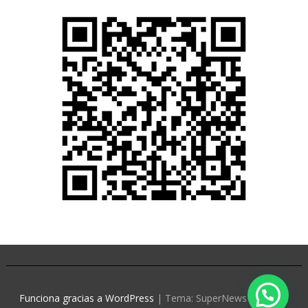
Funciona gracias a WordPress
|
Tema: SuperNews de
Acme