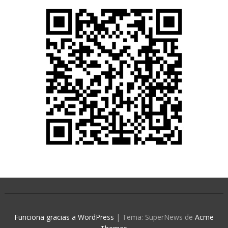
Funciona gracias a WordPress
|
Tema: SuperNews de
Acme