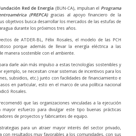
Fundación Red de Energía
(BUN-CA), impulsan el
Programa
entroamérica (PREPCA)
gracias al apoyo financiero de la
s objetivos busca desarrollar los mercados de las estufas de
aragua durante los próximos tres años.
ectos de ATDER-BL, Félix Rosales, el modelo de las PCH
itoso porque además de llevar la energía eléctrica a las
e manera sostenible con el ambiente.
para darle aún más impulso a estas tecnologías sostenibles y
or ejemplo, se necesitan crear sistemas de incentivos para los
s, subsidios, etc.) junto con facilidades de financiamiento e
sos en particular, esto en el marco de una política nacional
ndicó Rosales.
ecomendó que las organizaciones vinculadas a la ejecución
n mayor esfuerzo para divulgar este tipo buenas prácticas
adores de proyectos y fabricantes de equipo.
rategias para un atraer mayor interés del sector privado,
a con resultados muy favorables a los comunidades, con sus