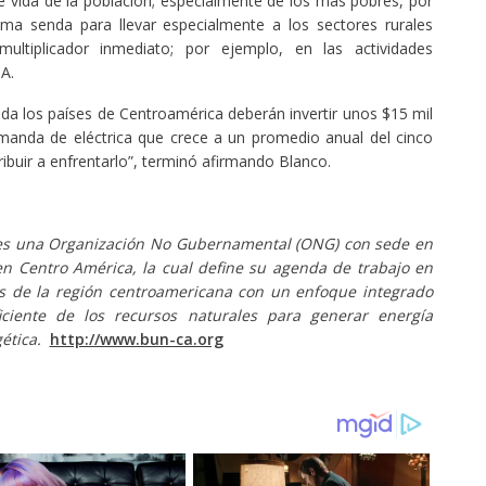
 vida de la población; especialmente de los más pobres, por
a senda para llevar especialmente a los sectores rurales
ultiplicador inmediato; por ejemplo, en las actividades
A.
da los países de Centroamérica deberán invertir unos $15 mil
emanda de eléctrica que crece a un promedio anual del cinco
ibuir a enfrentarlo”, terminó afirmando Blanco.
es una Organización No Gubernamental (ONG) con sede en
en Centro América, la cual define su agenda de trabajo en
as de la región centroamericana con un enfoque integrado
ciente de los recursos naturales para generar energía
gética.
http://www.bun-ca.org