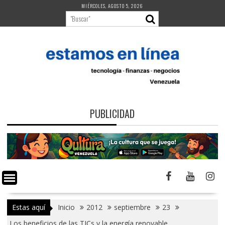
Saltar
MIÉRCOLES, AGOSTO 5, 2026
al
contenido
PUBLICIDAD
Estas aquí
Inicio
2012
septiembre
23
Los beneficios de las TICs y la energía renovable