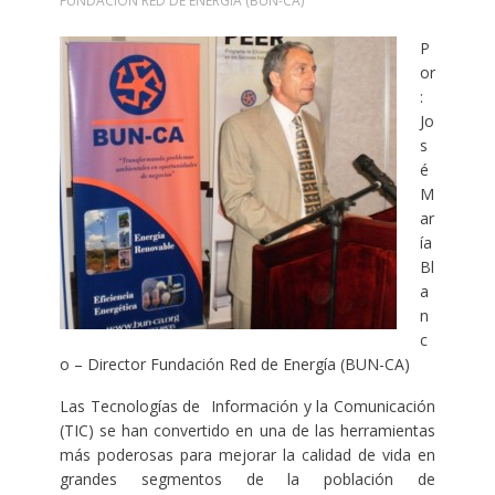
FUNDACIÓN RED DE ENERGÍA (BUN-CA)
P
or
:
Jo
s
é
M
ar
ía
Bl
a
n
c
o – Director Fundación Red de Energía (BUN-CA)
Las Tecnologías de Información y la Comunicación
(TIC) se han convertido en una de las herramientas
más poderosas para mejorar la calidad de vida en
grandes segmentos de la población de