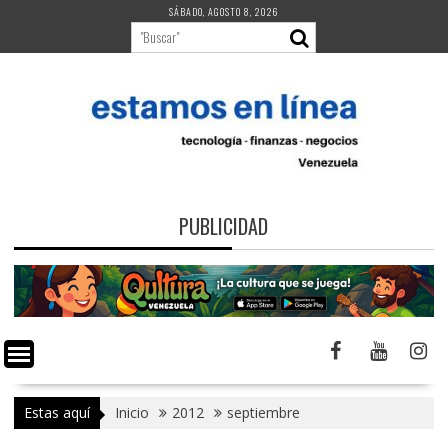
Saltar
SÁBADO, AGOSTO 8, 2026
al
contenido
PUBLICIDAD
Estas aquí
Inicio
2012
septiembre