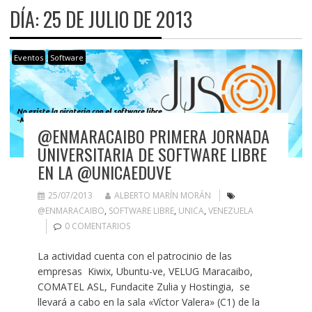
DÍA:
25 DE JULIO DE 2013
Eventos
Software
@ENMARACAIBO PRIMERA JORNADA
UNIVERSITARIA DE SOFTWARE LIBRE
EN LA @UNICAEDUVE
25/07/2013
ALBERTO MARÍN MORÁN
@ENMARACAIBO
,
SOFTWARE LIBRE
,
UNICA
,
VENEZUELA
0 COMENTARIOS
La actividad cuenta con el patrocinio de las
empresas Kiwix, Ubuntu-ve, VELUG Maracaibo,
COMATEL ASL, Fundacite Zulia y Hostingia, se
llevará a cabo en la sala «Víctor Valera» (C1) de la