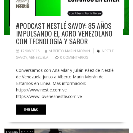
#PODCAST NESTLÉ SAVOY: 85 AÑOS
IMPULSANDO EL AGRO VENEZOLANO
CON TECNOLOGÍA Y SABOR
17/06/2026
ALBERTO MARÍN MORÁN
NESTLÉ
,
SAVOY
,
VENEZUELA
0 COMENTARIOS
Conversamos con Ana Vilar y Julián Páez de Nestlé
de Venezuela junto a Alberto Marin Morán de
Estamos en Línea. Más información:
https://www.nestle.com.ve
https://www.jovenesnestle.com.ve
LEER MÁS
Energía
Opinión