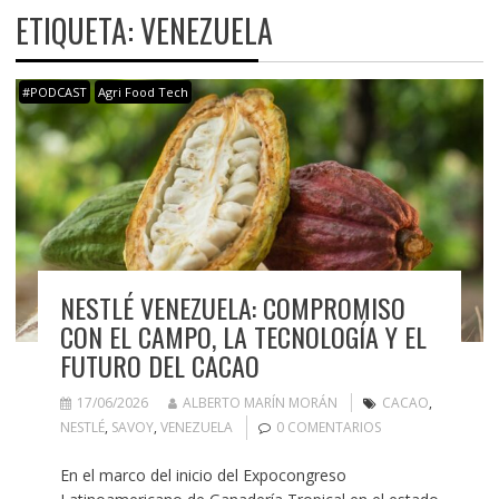
ETIQUETA:
VENEZUELA
#PODCAST
Agri Food Tech
NESTLÉ VENEZUELA: COMPROMISO
CON EL CAMPO, LA TECNOLOGÍA Y EL
FUTURO DEL CACAO
17/06/2026
ALBERTO MARÍN MORÁN
CACAO
,
NESTLÉ
,
SAVOY
,
VENEZUELA
0 COMENTARIOS
En el marco del inicio del Expocongreso