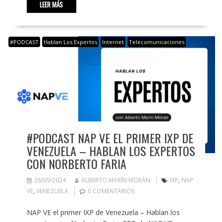
LEER MÁS
#PODCAST
Hablan Los Expertos
Internet
Telecomunicaciones
#PODCAST NAP VE EL PRIMER IXP DE
VENEZUELA – HABLAN LOS EXPERTOS
CON NORBERTO FARIA
26/09/2024
ALBERTO MARÍN MORÁN
IXP
,
NAP
VE
,
VENEZUELA
0 COMENTARIOS
NAP VE el primer IXP de Venezuela – Hablan los