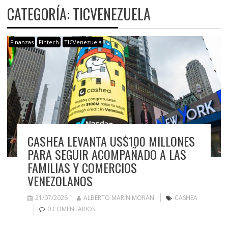
CATEGORÍA:
TICVENEZUELA
Finanzas
Fintech
TICVenezuela
CASHEA LEVANTA US$100 MILLONES
PARA SEGUIR ACOMPAÑADO A LAS
FAMILIAS Y COMERCIOS
VENEZOLANOS
21/07/2026
ALBERTO MARÍN MORÁN
CASHEA
0 COMENTARIOS