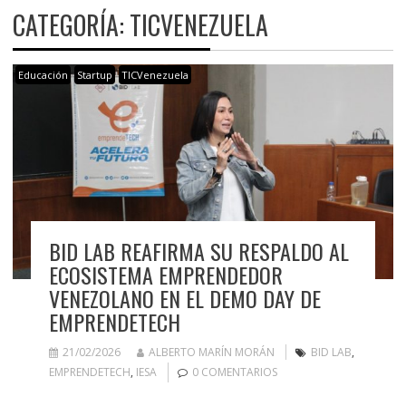
CATEGORÍA:
TICVENEZUELA
Educación
Startup
TICVenezuela
BID LAB REAFIRMA SU RESPALDO AL
ECOSISTEMA EMPRENDEDOR
VENEZOLANO EN EL DEMO DAY DE
EMPRENDETECH
21/02/2026
ALBERTO MARÍN MORÁN
BID LAB
,
EMPRENDETECH
,
IESA
0 COMENTARIOS