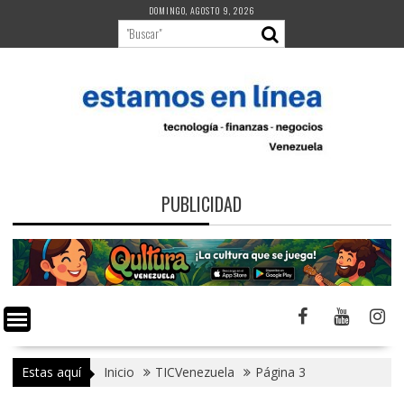
Saltar
DOMINGO, AGOSTO 9, 2026
al
contenido
PUBLICIDAD
Estas aquí
Inicio
TICVenezuela
Página 3