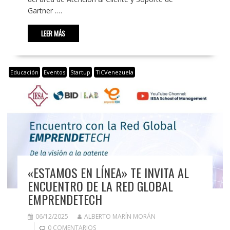
Gartner .…
LEER MÁS
Educación
Eventos
Startup
TICVenezuela
«ESTAMOS EN LÍNEA» TE INVITA AL
ENCUENTRO DE LA RED GLOBAL
EMPRENDETECH
06/12/2025
ALBERTO MARÍN MORÁN
0 COMENTARIOS