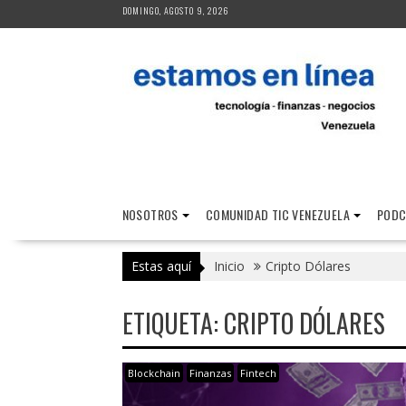
Saltar
DOMINGO, AGOSTO 9, 2026
al
contenido
NOSOTROS
COMUNIDAD TIC VENEZUELA
PODC
Estas aquí
Inicio
Cripto Dólares
ETIQUETA:
CRIPTO DÓLARES
Blockchain
Finanzas
Fintech