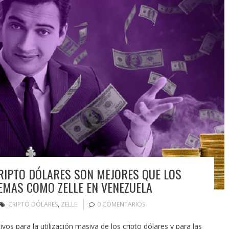
RIPTO DÓLARES SON MEJORES QUE LOS
TEMAS COMO ZELLE EN VENEZUELA
CRIPTO DÓLARES
,
ZELLE
0 COMENTARIOS
os para la utilización masiva de los cripto dólares y para las