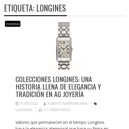
ETIQUETA:
LONGINES
Vestibles
COLECCIONES LONGINES: UNA
HISTORIA LLENA DE ELEGANCIA Y
TRADICIÓN EN AG JOYERÍA
31/05/2022
ALBERTO MARÍN MORÁN
LONGINES
0 COMENTARIOS
Valores que permanecen en el tiempo Longines
basa la elegancia atemporal que hace su firma en