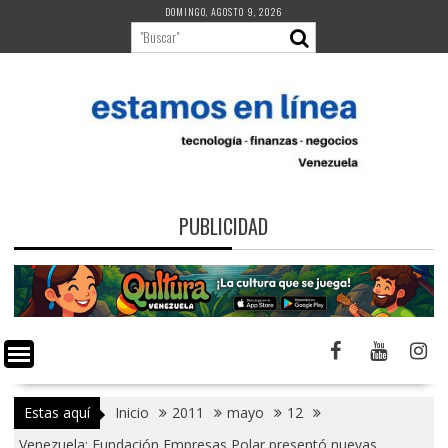
Saltar
DOMINGO, AGOSTO 9, 2026
al
contenido
PUBLICIDAD
Estas aquí
Inicio
2011
mayo
12
Venezuela: Fundación Empresas Polar presentó nuevas