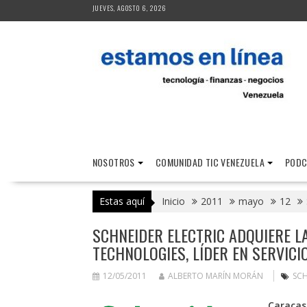
Saltar
JUEVES, AGOSTO 6, 2026
al
contenido
NOSOTROS
COMUNIDAD TIC VENEZUELA
PODC
Estas aquí
Inicio
2011
mayo
12
SCHNEIDER ELECTRIC ADQUIERE L
TECHNOLOGIES, LÍDER EN SERVIC
12/05/2011
ALBERTO MARÍN MORÁN
SCH
Caracas