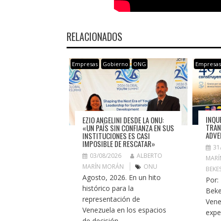
RELACIONADOS
Empresas
Gobierno
ONG
Empresa
INQU
EZIO ANGELINI DESDE LA ONU:
TRAN
«UN PAÍS SIN CONFIANZA EN SUS
ADVE
INSTITUCIONES ES CASI
IMPOSIBLE DE RESCATAR»
31
03/08/2026
ALBERTO
MARÍ
MARÍN MORÁN
ONU
BEKE
Agosto, 2026. En un hito
Por:
histórico para la
Beke
representación de
Vene
Venezuela en los espacios
expe
de decisión...