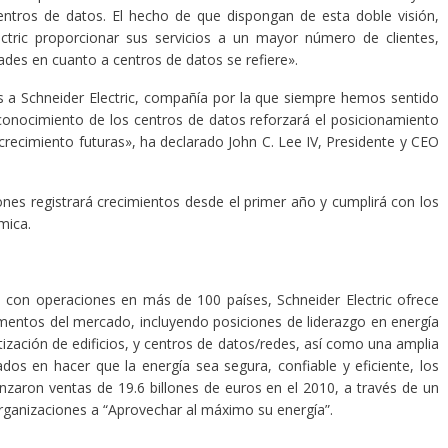
entros de datos. El hecho de que dispongan de esta doble visión,
ectric proporcionar sus servicios a un mayor número de clientes,
ades en cuanto a centros de datos se refiere».
s a Schneider Electric, compañía por la que siempre hemos sentido
onocimiento de los centros de datos reforzará el posicionamiento
 crecimiento futuras», ha declarado John C. Lee IV, Presidente y CEO
iones registrará crecimientos desde el primer año y cumplirá con los
mica.
a con operaciones en más de 100 países, Schneider Electric ofrece
gmentos del mercado, incluyendo posiciones de liderazgo en energía
tización de edificios, y centros de datos/redes, así como una amplia
dos en hacer que la energía sea segura, confiable y eficiente, los
aron ventas de 19.6 billones de euros en el 2010, a través de un
rganizaciones a “Aprovechar al máximo su energía”.