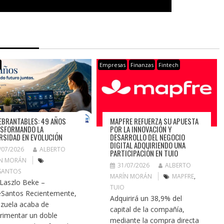
s
Empresas
Finanzas
Fintech
EBRANTABLES: 49 AÑOS
MAPFRE REFUERZA SU APUESTA
SFORMANDO LA
POR LA INNOVACIÓN Y
RSIDAD EN EVOLUCIÓN
DESARROLLO DEL NEGOCIO
DIGITAL ADQUIRIENDO UNA
/07/2026
ALBERTO
PARTICIPACIÓN EN TUIO
N MORÁN
31/07/2026
ALBERTO
SANTOS
MARÍN MORÁN
MAPFRE
,
 Laszlo Beke –
TUIO
Santos Recientemente,
Adquirirá un 38,9% del
zuela acaba de
capital de la compañía,
rimentar un doble
mediante la compra directa