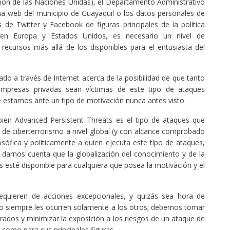
ión de las Naciones Unidas), el Departamento Administrativo
na web del municipio de Guayaquil o los datos personales de
 de Twitter y Facebook de figuras principales de la política
s en Europa y Estados Unidos, es necesario un nivel de
recursos más allá de los disponibles para el entusiasta del
o a través de Internet acerca de la posibilidad de que tanto
mpresas privadas sean víctimas de este tipo de ataques
estamos ante un tipo de motivación nunca antes visto.
 bien Advanced Persistent Threats es el tipo de ataques que
y de ciberterrorismo a nivel global (y con alcance comprobado
sófica y políticamente a quien ejecuta este tipo de ataques,
darnos cuenta que la globalización del conocimiento y de la
s esté disponible para cualquiera que posea la motivación y el
requieren de acciones excepcionales, y quizás sea hora de
no siempre les ocurren solamente a los otros; debemos tomar
arados y minimizar la exposición a los riesgos de un ataque de
 como para sus principales figuras.