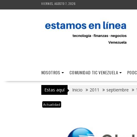
Saltar
VIERNES, AGOSTO 7, 2026
al
contenido
NOSOTROS
COMUNIDAD TIC VENEZUELA
PODC
Estas aquí
Inicio
2011
septiembre
Actualidad