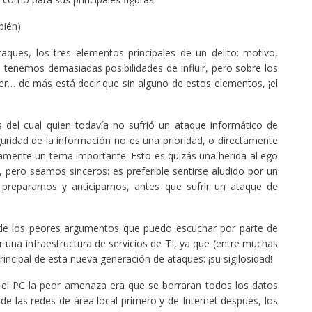
bién)
ques, los tres elementos principales de un delito: motivo,
 tenemos demasiadas posibilidades de influir, pero sobre los
r… de más está decir que sin alguno de estos elementos, ¡el
és del cual quien todavía no sufrió un ataque informático de
uridad de la información no es una prioridad, o directamente
tamente un tema importante. Esto es quizás una herida al ego
pero seamos sinceros: es preferible sentirse aludido por un
 prepararnos y anticiparnos, antes que sufrir un ataque de
de los peores argumentos que puedo escuchar por parte de
r una infraestructura de servicios de TI, ya que (entre muchas
rincipal de esta nueva generación de ataques: ¡su sigilosidad!
 el PC la peor amenaza era que se borraran todos los datos
 de las redes de área local primero y de Internet después, los