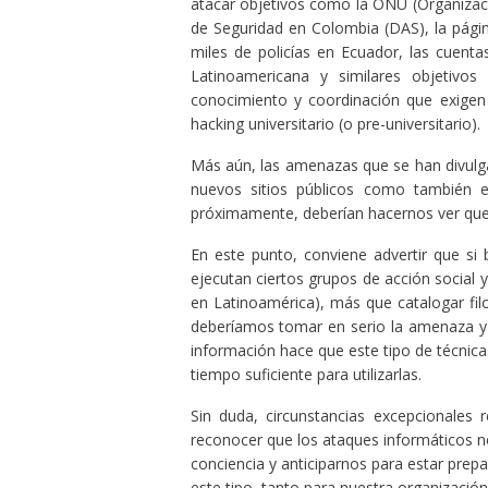
atacar objetivos como la ONU (Organizac
de Seguridad en Colombia (DAS), la pági
miles de policías en Ecuador, las cuentas
Latinoamericana y similares objetivo
conocimiento y coordinación que exigen 
hacking universitario (o pre-universitario).
Más aún, las amenazas que se han divulgad
nuevos sitios públicos como también e
próximamente, deberían hacernos ver que 
En este punto, conviene advertir que si
ejecutan ciertos grupos de acción social 
en Latinoamérica), más que catalogar filo
deberíamos tomar en serio la amenaza y 
información hace que este tipo de técnica
tiempo suficiente para utilizarlas.
Sin duda, circunstancias excepcionales 
reconocer que los ataques informáticos 
conciencia y anticiparnos para estar prep
este tipo, tanto para nuestra organización