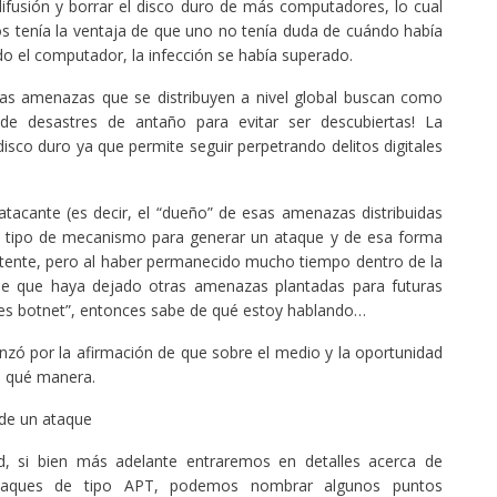
u difusión y borrar el disco duro de más computadores, lo cual
 tenía la ventaja de que uno no tenía duda de cuándo había
do el computador, la infección se había superado.
: las amenazas que se distribuyen a nivel global buscan como
 de desastres de antaño para evitar ser descubiertas! La
isco duro ya que permite seguir perpetrando delitos digitales
acante (es decir, el “dueño” de esas amenazas distribuidas
gún tipo de mecanismo para generar un ataque y de esa forma
atente, pero al haber permanecido mucho tiempo dentro de la
le que haya dejado otras amenazas plantadas para futuras
edes botnet”, entonces sabe de qué estoy hablando…
nzó por la afirmación de que sobre el medio y la oportunidad
e qué manera.
de un ataque
d, si bien más adelante entraremos en detalles acerca de
 ataques de tipo APT, podemos nombrar algunos puntos