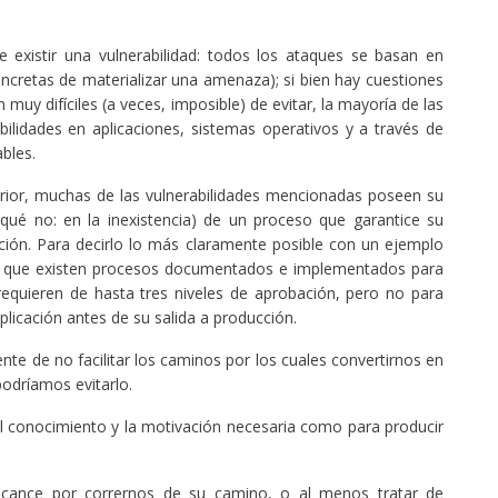
e existir una vulnerabilidad: todos los ataques se basan en
concretas de materializar una amenaza); si bien hay cuestiones
muy difíciles (a veces, imposible) de evitar, la mayoría de las
lidades en aplicaciones, sistemas operativos y a través de
bles.
erior, muchas de las vulnerabilidades mencionadas poseen su
 qué no: en la inexistencia) de un proceso que garantice su
ación. Para decirlo lo más claramente posible con un ejemplo
las que existen procesos documentados e implementados para
requieren de hasta tres niveles de aprobación, pero no para
licación antes de su salida a producción.
ente de no facilitar los caminos por los cuales convertirnos en
odríamos evitarlo.
 conocimiento y la motivación necesaria como para producir
lcance por corrernos de su camino, o al menos tratar de