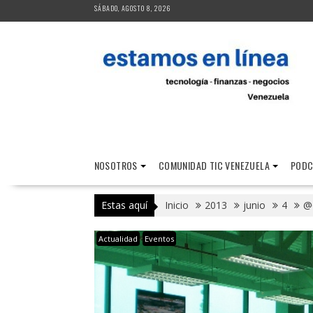
Saltar
SÁBADO, AGOSTO 8, 2026
al
contenido
NOSOTROS
COMUNIDAD TIC VENEZUELA
PODC
Estas aquí
Inicio
2013
junio
4
@G
Actualidad
Eventos