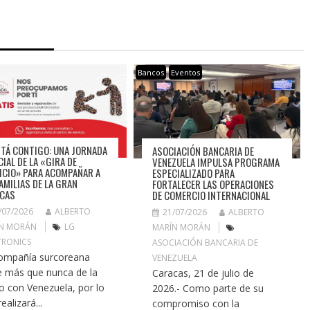
Bancos
Eventos
STÁ CONTIGO: UNA JORNADA
ASOCIACIÓN BANCARIA DE
CIAL DE LA «GIRA DE
VENEZUELA IMPULSA PROGRAMA
ICIO» PARA ACOMPAÑAR A
ESPECIALIZADO PARA
FAMILIAS DE LA GRAN
FORTALECER LAS OPERACIONES
CAS
DE COMERCIO INTERNACIONAL
/07/2026
ALBERTO
21/07/2026
ALBERTO
N MORÁN
LG
MARÍN MORÁN
TRONICS
ASOCIACIÓN BANCARIA DE
ompañía surcoreana
VENEZUELA
e más que nunca de la
Caracas, 21 de julio de
 con Venezuela, por lo
2026.- Como parte de su
ealizará...
compromiso con la