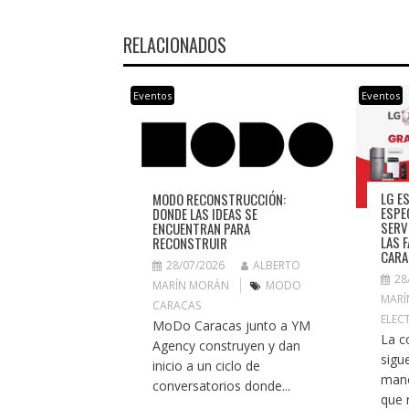
RELACIONADOS
Eventos
Eventos
LG E
MODO RECONSTRUCCIÓN:
ESPE
DONDE LAS IDEAS SE
SERV
ENCUENTRAN PARA
LAS 
RECONSTRUIR
CARA
28/07/2026
ALBERTO
28
MARÍN MORÁN
MODO
MARÍ
CARACAS
ELEC
MoDo Caracas junto a YM
La c
Agency construyen y dan
sigu
inicio a un ciclo de
mano
conversatorios donde...
que r