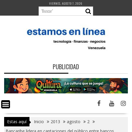
Saltar
VIERNES, AGOSTO 7, 2026
al
contenido
PUBLICIDAD
Estas aquí
Inicio
2013
agosto
2
Bancaribe lidera en captaciones del público entre bancos