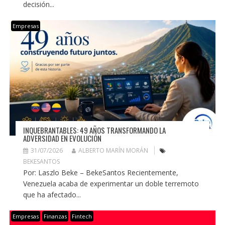
decisión...
Empresas
INQUEBRANTABLES: 49 AÑOS TRANSFORMANDO LA
ADVERSIDAD EN EVOLUCIÓN
31/07/2026
ALBERTO MARÍN MORÁN
BEKESANTOS
Por: Laszlo Beke – BekeSantos Recientemente,
Venezuela acaba de experimentar un doble terremoto
que ha afectado...
Empresas
Finanzas
Fintech