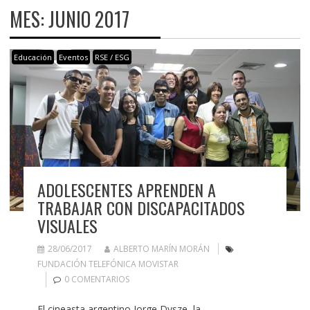
MES:
JUNIO 2017
Educación
Eventos
RSE / ESG
ADOLESCENTES APRENDEN A
TRABAJAR CON DISCAPACITADOS
VISUALES
28/06/2017
ALBERTO MARÍN MORÁN
FUNDACIÓN TELEFÓNICA MOVISTAR
0 COMENTARIOS
El cineasta argentino Jorge Dysze, la