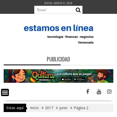
Saltar
JUEVES, AGOSTO 6, 2026
al
contenido
PUBLICIDAD
Estas aquí
Inicio
2017
junio
Página 2