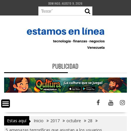
Saltar
DOMINGO, AGOSTO 9, 2026
al
contenido
PUBLICIDAD
Estas aquí
Inicio
2017
octubre
28
5 amenazas terroríficas que asustan a los usuarios