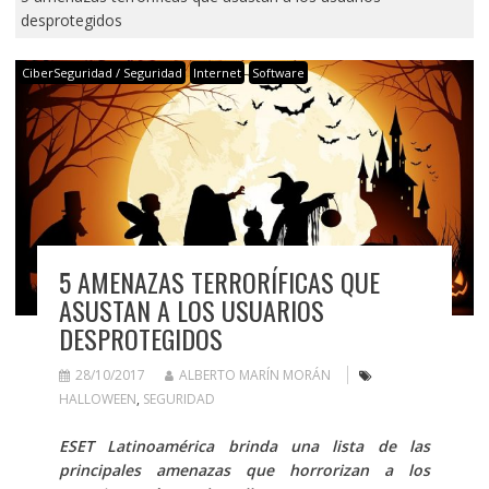
desprotegidos
CiberSeguridad / Seguridad
Internet
Software
5 AMENAZAS TERRORÍFICAS QUE
ASUSTAN A LOS USUARIOS
DESPROTEGIDOS
28/10/2017
ALBERTO MARÍN MORÁN
HALLOWEEN
,
SEGURIDAD
ESET Latinoamérica brinda una lista de las
principales amenazas que horrorizan a los