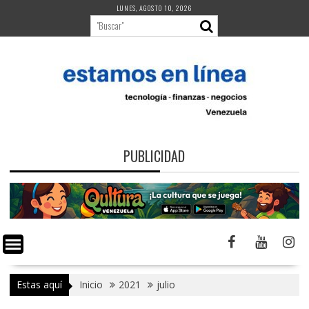
Saltar
LUNES, AGOSTO 10, 2026
al
contenido
PUBLICIDAD
Estas aquí
Inicio
2021
julio