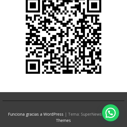
Funciona gracias a WordPress
|
Tema: SuperNews de
Acme
Themes