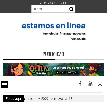
Saltar
VIERNES, AGOSTO 7, 2026
al
contenido
PUBLICIDAD
Estas aquí
Inicio
2022
mayo
18