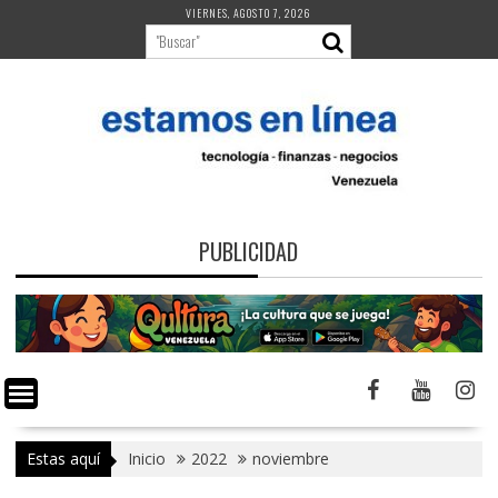
Saltar
VIERNES, AGOSTO 7, 2026
al
contenido
PUBLICIDAD
Estas aquí
Inicio
2022
noviembre