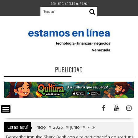
Saltar
DOMINGO, AGOSTO 9, 2026
al
contenido
PUBLICIDAD
Estas aquí
Inicio
2026
junio
7
Bancaribe impulsa Shark Bank con alta participación de startups