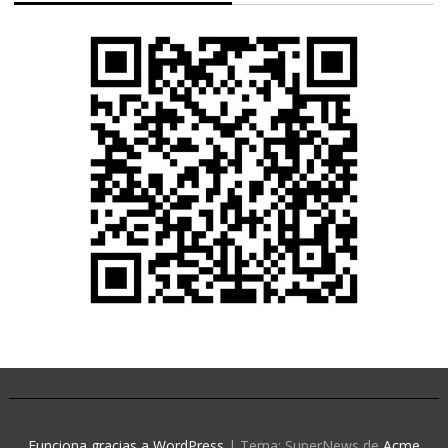
Funciona gracias a WordPress
|
Tema: SuperNews de
Acme