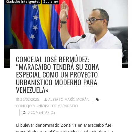
Ciudades Inteligentes
Gobierno
CONCEJAL JOSÉ BERMÚDEZ:
“MARACAIBO TENDRÁ SU ZONA
ESPECIAL COMO UN PROYECTO
URBANÍSTICO MODERNO PARA
VENEZUELA»
26/02/2025
ALBERTO MARÍN MORÁN
CONCEJO MUNICIPAL DE MARACAIBO
0 COMENTARIOS
El bulevar denominado Zona 11 en Maracaibo fue
presentado ante el Concejo Municipal, mientras se