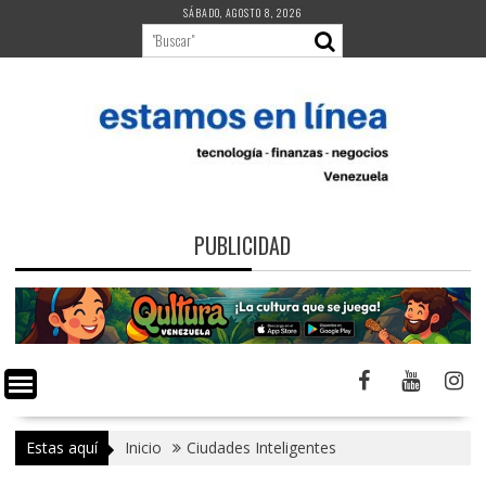
Saltar
SÁBADO, AGOSTO 8, 2026
al
contenido
PUBLICIDAD
Estas aquí
Inicio
Ciudades Inteligentes