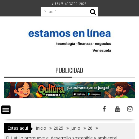
Saltar
VIERNES, AGOSTO 7, 2026
al
contenido
PUBLICIDAD
Estas aquí
Inicio
2025
junio
26
El Hatillo promueve el desarrollo sostenible y ambiental