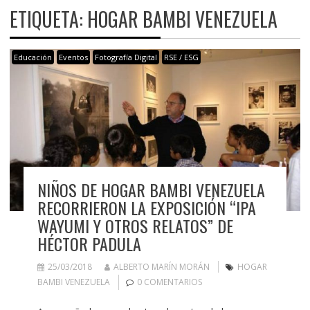
ETIQUETA:
HOGAR BAMBI VENEZUELA
Educación
Eventos
Fotografía Digital
RSE / ESG
NIÑOS DE HOGAR BAMBI VENEZUELA
RECORRIERON LA EXPOSICIÓN “IPA
WAYUMI Y OTROS RELATOS” DE
HÉCTOR PADULA
25/03/2018
ALBERTO MARÍN MORÁN
HOGAR
BAMBI VENEZUELA
0 COMENTARIOS