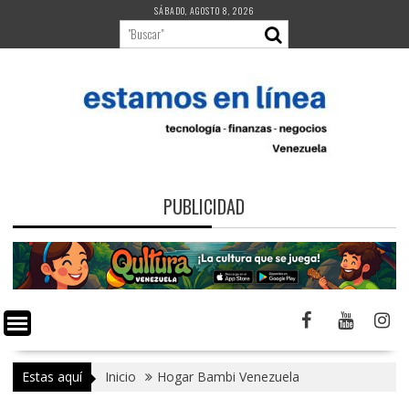
Saltar
SÁBADO, AGOSTO 8, 2026
al
contenido
PUBLICIDAD
Estas aquí
Inicio
Hogar Bambi Venezuela