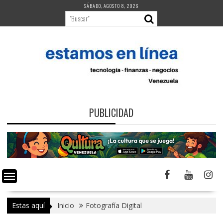
Saltar
SÁBADO, AGOSTO 8, 2026
al
contenido
PUBLICIDAD
Estas aquí
Inicio
Fotografía Digital