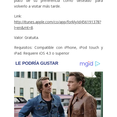
plato de su preferencia como ‘deseado’ para
volverlo a visitar más tarde.
Link:
http://itunes.apple.com/co/app/forkly/id456191378?
l=en&mt=8
.
Valor: Gratuita.
Requisitos: Compatible con iPhone, iPod touch y
iPad. Requiere iOS 4.3 o superior