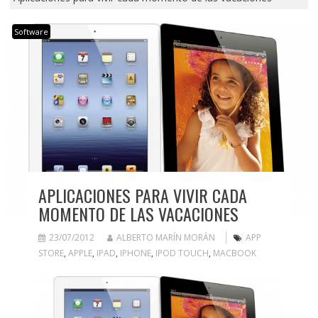
Software
APLICACIONES PARA VIVIR CADA
MOMENTO DE LAS VACACIONES
23/07/2012
ALBERTO MARÍN MORÁN
APP
STORE
,
APPLE
,
IPAD
,
IPHONE
,
IPOD TOUCH
,
MACBOOK