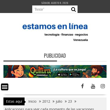
Saltar
SÁBADO, AGOSTO 8, 2026
al
contenido
PUBLICIDAD
Estas aquí
Inicio
2012
julio
23
Aplicaciones para vivir cada momento de las vacaciones