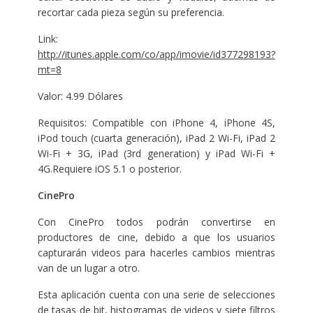
recortar cada pieza según su preferencia.
Link:
http://itunes.apple.com/co/app/imovie/id377298193?
mt=8
Valor: 4.99 Dólares
Requisitos: Compatible con iPhone 4, iPhone 4S,
iPod touch (cuarta generación), iPad 2 Wi-Fi, iPad 2
Wi-Fi + 3G, iPad (3rd generation) y iPad Wi-Fi +
4G.Requiere iOS 5.1 o posterior.
CinePro
Con CinePro todos podrán convertirse en
productores de cine, debido a que los usuarios
capturarán videos para hacerles cambios mientras
van de un lugar a otro.
Esta aplicación cuenta con una serie de selecciones
de tasas de bit, histogramas de videos y siete filtros