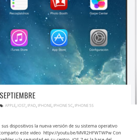
E SEPTIEMBRE
APPLE
,
IOS7
,
IPAD
,
IPHONE
,
IPHONE 5C
,
IPHONE 5S
 sus dispositivos la nueva versión de su sistema operativo
es comparto este video httpv://youtu.be/MVR2HFWTWPw Con
creíbles y la seguridad en su centro, iOS 7 es la base del