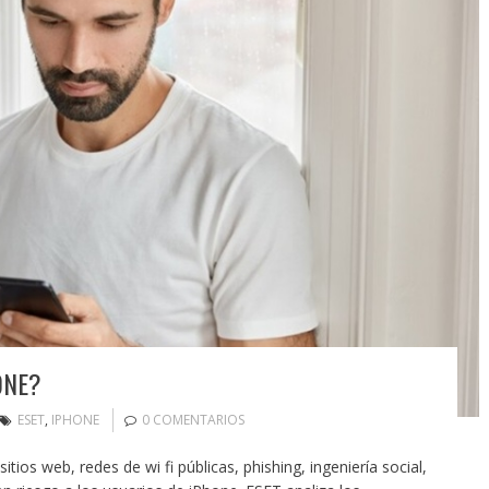
ONE?
ESET
,
IPHONE
0 COMENTARIOS
tios web, redes de wi fi públicas, phishing, ingeniería social,