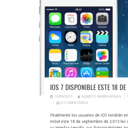
IOS 7 DISPONIBLE ESTE 18 D
10/09/2013
ALBERTO MARÍN MORÁN
0 COMENTARIOS
Finalmente los usuarios de iOS tendrán en
móvil este 18 de septiembre de 2.013 l
su interfaz sencilla, sus funcionalidades in