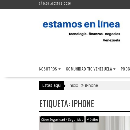
Saltar
SÁBADO, AGOSTO 8, 2026
al
contenido
NOSOTROS
COMUNIDAD TIC VENEZUELA
PODC
Estas aquí
Inicio
iPhone
ETIQUETA:
IPHONE
CiberSeguridad / Seguridad
Móviles