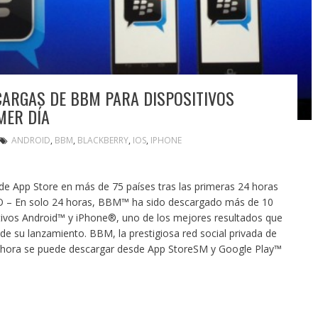
CARGAS DE BBM PARA DISPOSITIVOS
MER DÍA
ANDROID
,
BBM
,
BLACKBERRY
,
IOS
,
IPHONE
de App Store en más de 75 países tras las primeras 24 horas
O – En solo 24 horas, BBM™ ha sido descargado más de 10
itivos Android™ y iPhone®, uno de los mejores resultados que
 de su lanzamiento. BBM, la prestigiosa red social privada de
hora se puede descargar desde App StoreSM y Google Play™