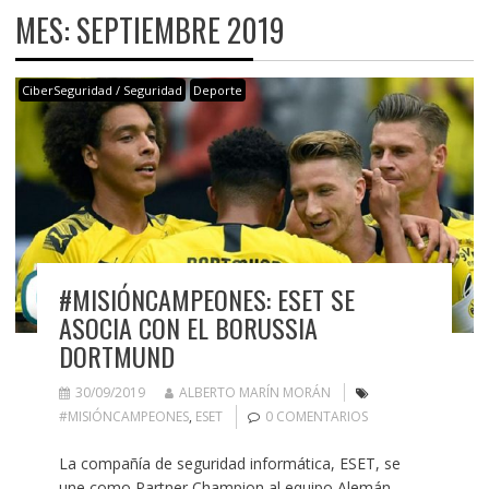
MES:
SEPTIEMBRE 2019
CiberSeguridad / Seguridad
Deporte
#MISIÓNCAMPEONES: ESET SE
ASOCIA CON EL BORUSSIA
DORTMUND
30/09/2019
ALBERTO MARÍN MORÁN
#MISIÓNCAMPEONES
,
ESET
0 COMENTARIOS
La compañía de seguridad informática, ESET, se
une como Partner Champion al equipo Alemán