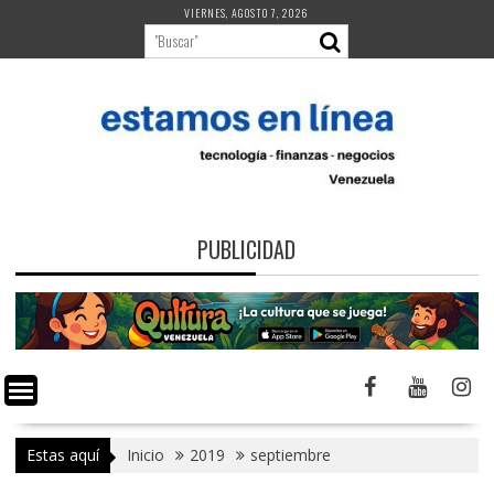
Saltar
VIERNES, AGOSTO 7, 2026
al
contenido
PUBLICIDAD
Estas aquí
Inicio
2019
septiembre