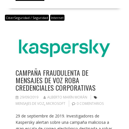
CiberSeguridad / Seguridad
Internet
CAMPAÑA FRAUDULENTA DE
MENSAJES DE VOZ ROBA
CREDENCIALES CORPORATIVAS
29/09/2019
ALBERTO MARÍN MORÁN
MENSAJES DE VOZ
,
MICROSOFT
0 COMENTARIOS
29 de septiembre de 2019. Investigadores de
Kaspersky alertan sobre una campaña maliciosa a
gran escala de correo electrónico destinada a robar