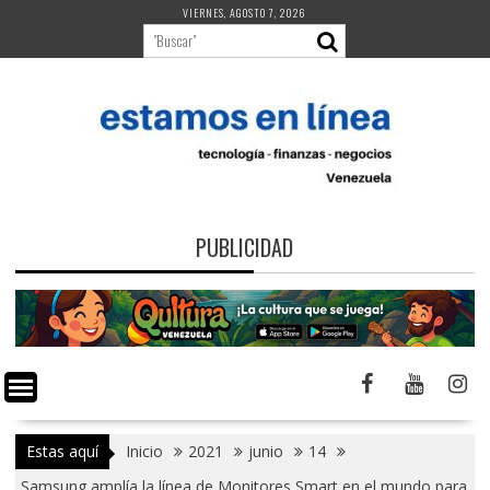
Saltar
VIERNES, AGOSTO 7, 2026
al
contenido
PUBLICIDAD
Estas aquí
Inicio
2021
junio
14
Samsung amplía la línea de Monitores Smart en el mundo para