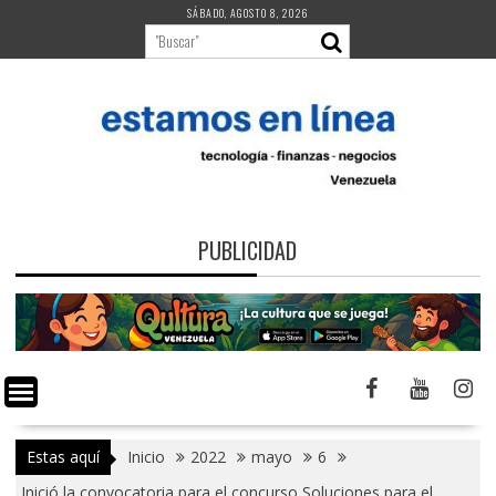
Saltar
SÁBADO, AGOSTO 8, 2026
al
contenido
PUBLICIDAD
Estas aquí
Inicio
2022
mayo
6
Inició la convocatoria para el concurso Soluciones para el