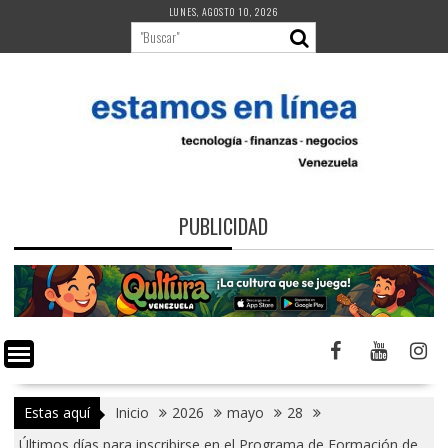
Saltar
LUNES, AGOSTO 10, 2026
al
contenido
PUBLICIDAD
Estas aquí
Inicio
2026
mayo
28
Últimos días para inscribirse en el Programa de Formación de