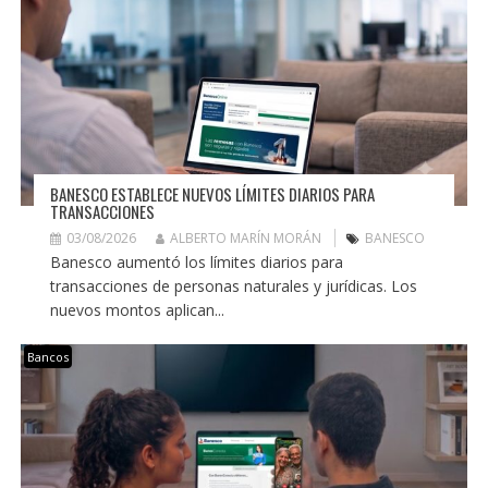
BANESCO ESTABLECE NUEVOS LÍMITES DIARIOS PARA
TRANSACCIONES
03/08/2026
ALBERTO MARÍN MORÁN
BANESCO
Banesco aumentó los límites diarios para
transacciones de personas naturales y jurídicas. Los
nuevos montos aplican...
Bancos