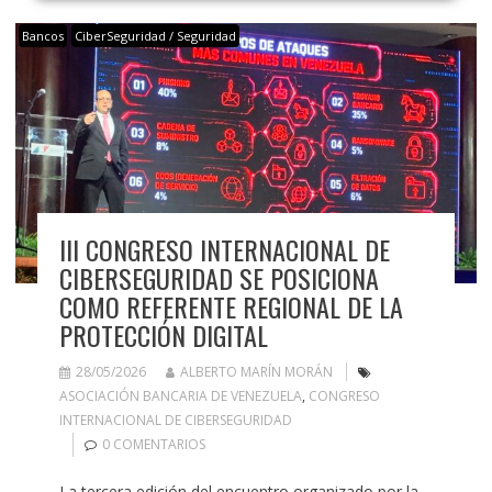
Bancos
CiberSeguridad / Seguridad
III CONGRESO INTERNACIONAL DE
CIBERSEGURIDAD SE POSICIONA
COMO REFERENTE REGIONAL DE LA
PROTECCIÓN DIGITAL
28/05/2026
ALBERTO MARÍN MORÁN
ASOCIACIÓN BANCARIA DE VENEZUELA
,
CONGRESO
INTERNACIONAL DE CIBERSEGURIDAD
0 COMENTARIOS
La tercera edición del encuentro organizado por la