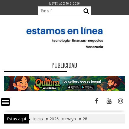
Saltar
JUEVES, AGOSTO 6, 2026
al
contenido
PUBLICIDAD
Estas aquí
Inicio
2026
mayo
28