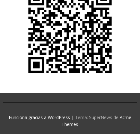
Funciona gracias a WordPress
|
Tema: SuperNews de
Acme
Themes