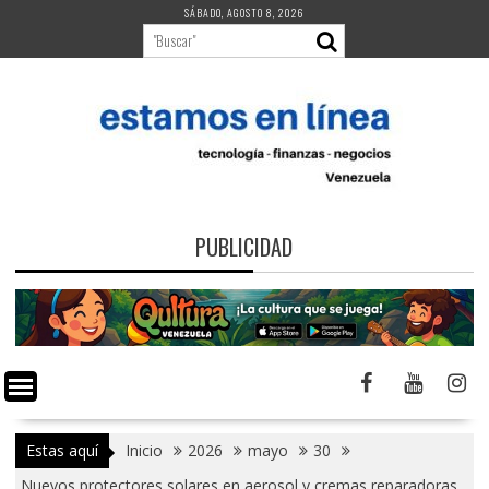
Saltar
SÁBADO, AGOSTO 8, 2026
al
contenido
PUBLICIDAD
Estas aquí
Inicio
2026
mayo
30
Nuevos protectores solares en aerosol y cremas reparadoras