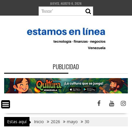
Saltar
JUEVES, AGOSTO 6, 2026
al
contenido
PUBLICIDAD
Estas aquí
Inicio
2026
mayo
30