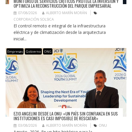
MONITOREO DE SERVICIOS CRÍTICOS PROTEGE LA INVERSIÓN Y
OPTIMIZA LA RECONSTRUCCIÓN DEL PARQUE EMPRESARIAL
07/08/2026
ALBERTO MARÍN MORÁN
CORPORACIÓN SOLSICA
El control remoto e integral de la infraestructura
eléctrica y de climatización desde la arquitectura
inicial...
Empresas
Gobierno
ONG
EZIO ANGELINI DESDE LA ONU: «UN PAÍS SIN CONFIANZA EN SUS
INSTITUCIONES ES CASI IMPOSIBLE DE RESCATAR»
03/08/2026
ALBERTO MARÍN MORÁN
ONU
Agosto, 2026. En un hito histórico para la