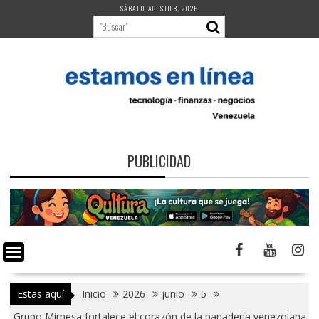
Saltar
SÁBADO, AGOSTO 8, 2026
al
contenido
PUBLICIDAD
Estas aquí
Inicio
2026
junio
5
Grupo Mimesa fortalece el corazón de la panadería venezolana