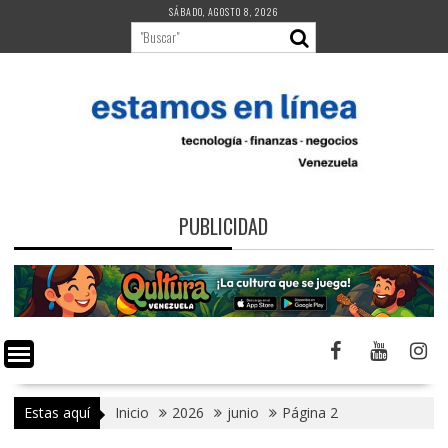
Saltar
SÁBADO, AGOSTO 8, 2026
al
contenido
PUBLICIDAD
Estas aquí
Inicio
2026
junio
Página 2