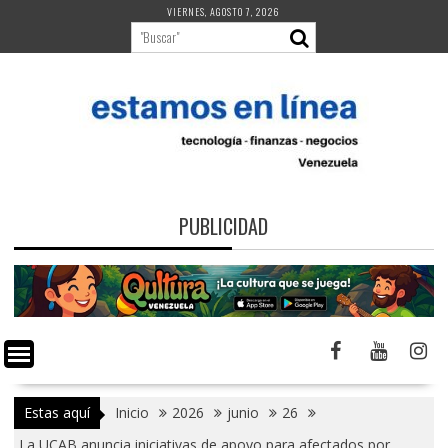
Saltar
VIERNES, AGOSTO 7, 2026
al
contenido
PUBLICIDAD
Estas aquí
Inicio
2026
junio
26
La UCAB anuncia iniciativas de apoyo para afectados por