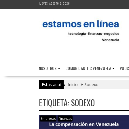
Saltar
JUEVES, AGOSTO 6, 2026
al
contenido
NOSOTROS
COMUNIDAD TIC VENEZUELA
PODC
Estas aquí
Inicio
Sodexo
ETIQUETA:
SODEXO
Empresas
Finanzas