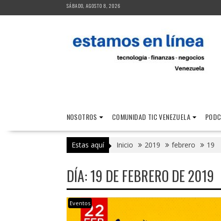
Saltar
SÁBADO, AGOSTO 8, 2026
al
contenido
NOSOTROS
COMUNIDAD TIC VENEZUELA
PODC
Estas aquí
Inicio
2019
febrero
19
DÍA:
19 DE FEBRERO DE 2019
Eventos