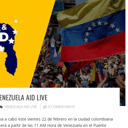
NEZUELA AID LIVE
VENEZUELA AID LIVE
0 COMENTARIOS
eva a cabo este viernes 22 de febrero en la ciudad colombiana
 Será a partir de las 11 AM Hora de Venezuela en el Puente