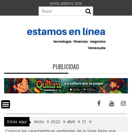
Saltar
JUEVES, AGOSTO 6, 2026
al
contenido
PUBLICIDAD
Estas aquí
Inicio
2022
abril
21
Conoce las características preferidas de la Serie Note que